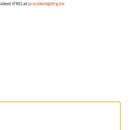
sident IFRG at
president@ifrg.be