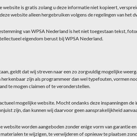
 website is gratis zolang u deze informatie niet kopieert, verspre
 deze website alleen hergebruiken volgens de regelingen van het d
toestemming van WPSA Nederland is het niet toegestaan tekst, foto
ntellectueel eigendom berust bij WPSA Nederland.
taan, geldt dat wij streven naar een zo zorgvuldig mogelijke weerg
en herkenbaar zijn als programmeer dan wel typefouten, vormen no
d te mogen claimen of te veronderstellen.
actueel mogelijke website. Mocht ondanks deze inspanningen de i
onjuist zijn, dan kunnen wij daarvoor geen aansprakelijkheid aanva
e website worden aangeboden zonder enige vorm van garantie en o
materialen te wijzigen, te verwijderen of opnieuw te plaatsen zo